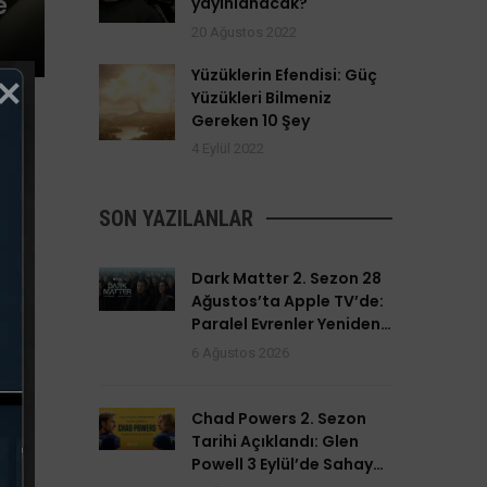
e
yayınlanacak?
20 Ağustos 2022
Yüzüklerin Efendisi: Güç
Yüzükleri Bilmeniz
Gereken 10 Şey
4 Eylül 2022
SON YAZILANLAR
Dark Matter 2. Sezon 28
Ağustos’ta Apple TV’de:
Paralel Evrenler Yeniden
Açılıyor
6 Ağustos 2026
Chad Powers 2. Sezon
Tarihi Açıklandı: Glen
Powell 3 Eylül’de Sahaya
Dönüyor