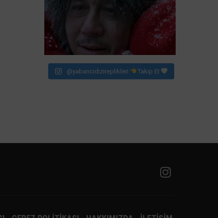
@yabancidizireplikleri
Takip Et