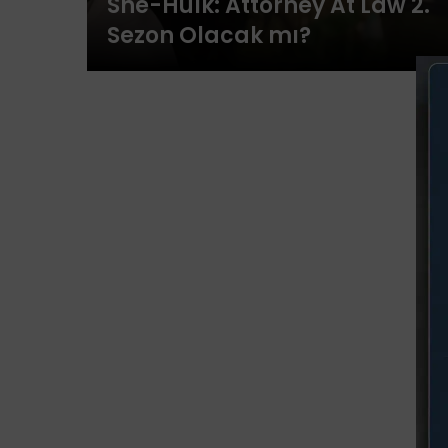
She-Hulk: Attorney At Law 2.
Sezon Olacak mı?