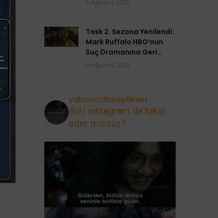
6 Ağustos 2026
Task 2. Sezona Yenilendi:
Mark Ruffalo HBO’nun
Suç Dramanına Geri
Dönüyor
6 Ağustos 2026
yabancidizireplikleri
Bizi instagram da takip
eder misiniz?