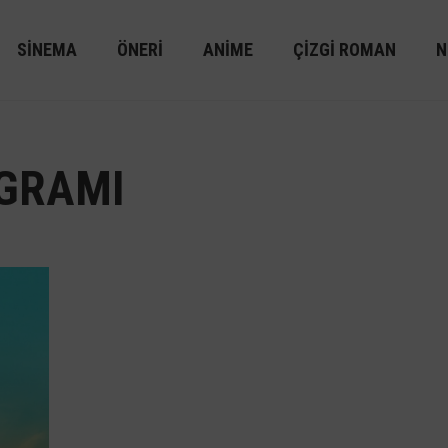
SINEMA
ÖNERI
ANIME
ÇIZGI ROMAN
N
OGRAMI