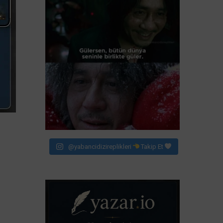
@yabancidizireplikleri
Takip Et