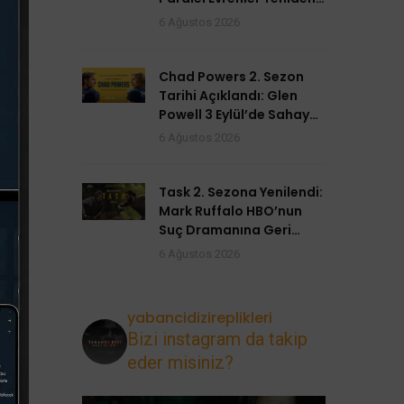
Açılıyor
6 Ağustos 2026
Chad Powers 2. Sezon
Tarihi Açıklandı: Glen
Powell 3 Eylül’de Sahaya
Dönüyor
6 Ağustos 2026
Task 2. Sezona Yenilendi:
Mark Ruffalo HBO’nun
Suç Dramanına Geri
Dönüyor
6 Ağustos 2026
yabancidizireplikleri
Bizi instagram da takip
eder misiniz?