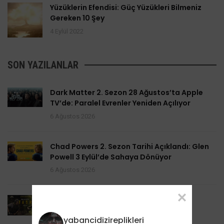
Yüzüklerin Efendisi: Güç Yüzükleri Bilmeniz
Gereken 10 Şey
4 Eylül 2022
SON YAZILANLAR
Dark Matter 2. Sezon 28 Ağustos’ta Apple
TV’de: Paralel Evrenler Yeniden Açılıyor
6 Ağustos 2026
Chad Powers 2. Sezon Tarihi Açıklandı: Glen
Powell 3 Eylül’de Sahaya Dönüyor
6 Ağustos 2026
Task 2. Sezona Yenilendi: Mark Ruffalo
HBO’nun Suç Dramanına Geri Dönüyor
yabancidizireplikleri
6 Ağustos 2026