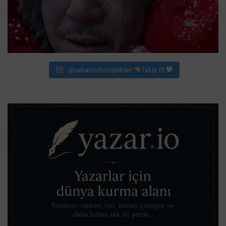
@yabancidizireplikleri
Takip Et