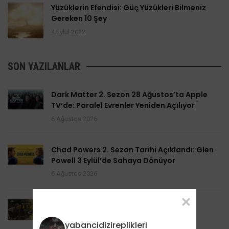
Yüzüklerin Efendisi: Güç Yüzükleri Bilmeniz
Gereken 10 Şey
4 Eylül 2022
SON YAZILANLAR
Dark Matter 2. Sezon 28 Ağustos’ta Apple
TV’de: Paralel Evrenler Yeniden Açılıyor
6 Ağustos 2026
Chad Powers 2. Sezon Tarihi Açıklandı: Glen
Powell 3 Eylül’de Sahaya Dönüyor
6 Ağustos 2026
Task 2. Sezona Yenilendi: Mark Ruffalo
HBO’nun Suç Dramanına Geri Dönüyor
yabancidizireplikleri
6 Ağustos 2026