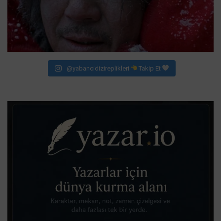
@yabancidizireplikleri
Takip Et