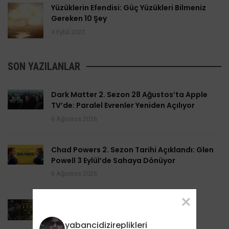
Yüzüklerin Efendisi: Güç Yüzükleri Bilmeniz
Gereken 10 Şey
4 Eylül 2022
SON YAZILANLAR
Dark Matter 2. Sezon 28 Ağustos’ta Apple
TV’de: Paralel Evrenler Yeniden Açılıyor
6 Ağustos 2026
Chad Powers 2. Sezon Tarihi Açıklandı: Glen
Powell 3 Eylül’de Sahaya Dönüyor
6 Ağustos 2026
Task 2. Sezona Yenilendi: Mark Ruffalo
HBO’nun Suç Dramanına Geri Dönüyor
yabancidizireplikleri
6 Ağustos 2026