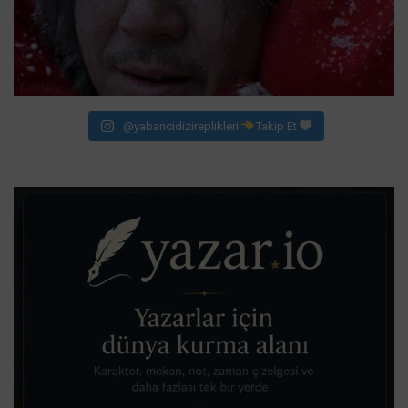
@yabancidizireplikleri
Takip Et