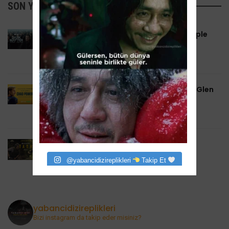
SON YAZILANLAR
Dark Matter 2. Sezon 28 Ağustos’ta Apple
TV’de: Paralel Evrenler Yeniden Açılıyor
6 Ağustos 2026
Chad Powers 2. Sezon Tarihi Açıklandı: Glen
Powell 3 Eylül’de Sahaya Dönüyor
6 Ağustos 2026
Task 2. Sezona Yenilendi: Mark Ruffalo
HBO’nun Suç Dramanına Geri Dönüyor
@yabancidizireplikleri
Takip Et
6 Ağustos 2026
yabancidizireplikleri
Bizi instagram da takip eder misiniz?