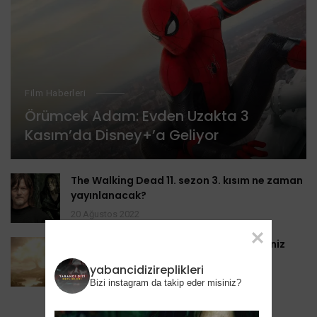
Film Haberleri
Örümcek Adam: Evden Uzakta 3
Kasım’da Disney+’a Geliyor
The Walking Dead 11. sezon 3. kısım ne zaman
yayınlanacak?
20 Ağustos 2022
Yüzüklerin Efendisi: Güç Yüzükleri Bilmeniz
Gereken 10 Şey
yabancidizireplikleri
4 Eylül 2022
Bizi instagram da takip eder misiniz?