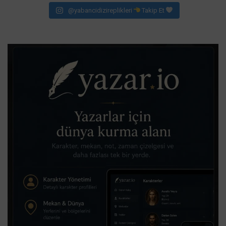
@yabancidizireplikleri
Takip Et