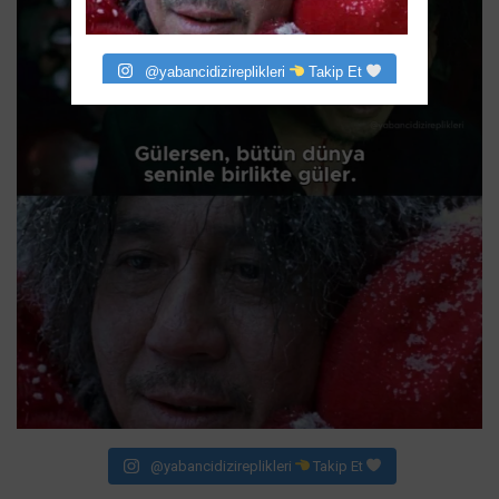
@yabancidizireplikleri
Takip Et
@yabancidizireplikleri
Takip Et