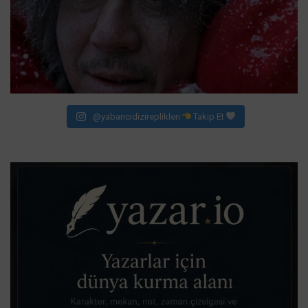
@yabancidizireplikleri
Takip Et