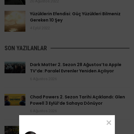
20 Ağustos 2022
Yüzüklerin Efendisi: Güç Yüzükleri Bilmeniz
Gereken 10 Şey
4 Eylül 2022
SON YAZILANLAR
Dark Matter 2. Sezon 28 Ağustos’ta Apple
TV’de: Paralel Evrenler Yeniden Açılıyor
6 Ağustos 2026
Chad Powers 2. Sezon Tarihi Açıklandı: Glen
Powell 3 Eylül’de Sahaya Dönüyor
6 Ağustos 2026
Task 2. Sezona Yenilendi: Mark Ruffalo