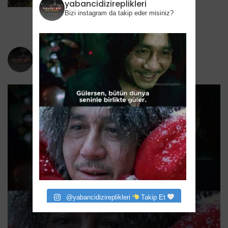
HBO’nun Suç Dramanına Geri Dönüyor
yabancidizireplikleri
Bizi instagram da takip eder misiniz?
6 Ağustos 2026
yabancidizireplikleri
Bizi instagram da takip eder misiniz?
@yabancidizireplikleri
Takip Et