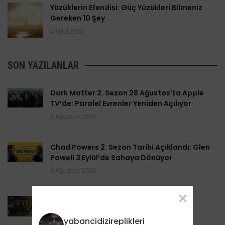
Yüzüklerin Efendisi: Güç Yüzükleri Bilmeniz
Gereken 10 Şey
4 Eylül 2022
SON YAZILANLAR
Dark Matter 2. Sezon 28 Ağustos’ta Apple
TV’de: Paralel Evrenler Yeniden Açılıyor
6 Ağustos 2026
Chad Powers 2. Sezon Tarihi Açıklandı: Glen
Powell 3 Eylül’de Sahaya Dönüyor
6 Ağustos 2026
Task 2. Sezona Yenilendi: Mark Ruffalo
HBO’nun Suç Dramanına Geri Dönüyor
yabancidizireplikleri
6 Ağustos 2026