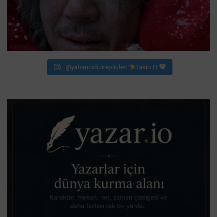
@yabancidizireplikleri
Takip Et