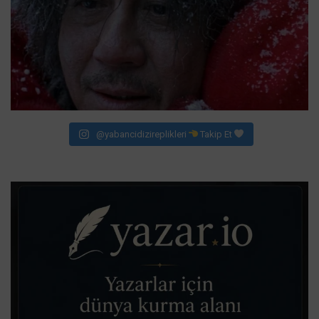
@yabancidizireplikleri
Takip Et