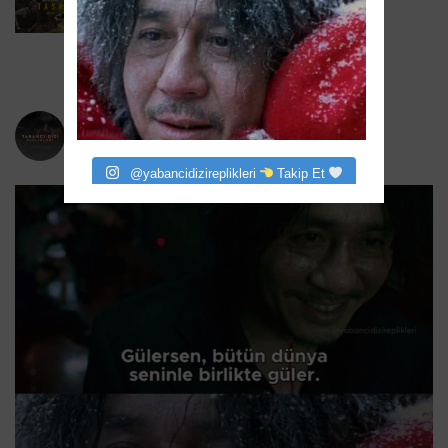
Task 2. Sezona Yenilendi: Mark Ruffalo
HBO’nun Suç Dramanına Geri Dönüyor
6 Ağustos 2026
yabancidizireplikleri
Bizi instagram da takip eder misiniz?
@yabancidizireplikleri
Takip Et