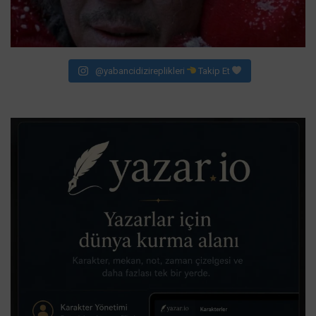
@yabancidizireplikleri
Takip Et