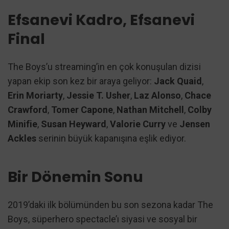
Efsanevi Kadro, Efsanevi
Final
The Boys’u streaming’in en çok konuşulan dizisi
yapan ekip son kez bir araya geliyor:
Jack Quaid
,
Erin Moriarty
,
Jessie T. Usher
,
Laz Alonso
,
Chace
Crawford
,
Tomer Capone
,
Nathan Mitchell
,
Colby
Minifie
,
Susan Heyward
,
Valorie Curry
ve
Jensen
Ackles
serinin büyük kapanışına eşlik ediyor.
Bir Dönemin Sonu
2019’daki ilk bölümünden bu son sezona kadar The
Boys, süperhero spectacle’ı siyasi ve sosyal bir