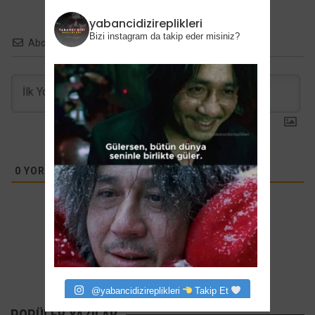
yabancidizireplikleri
Bizi instagram da takip eder misiniz?
Abone ol
0
YORUMLAR
@yabancidizireplikleri
Takip Et
POPÜLER YAZILAR