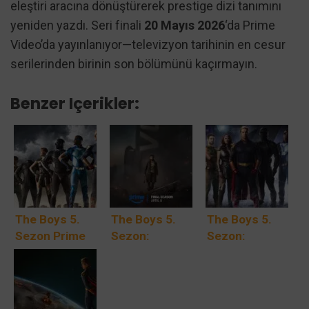
eleştiri aracına dönüştürerek prestige dizi tanımını
yeniden yazdı. Seri finali
20 Mayıs 2026
‘da Prime
Video’da yayınlanıyor—televizyon tarihinin en cesur
serilerinden birinin son bölümünü kaçırmayın.
Benzer Içerikler:
The Boys 5.
The Boys 5.
The Boys 5.
Sezon Prime
Sezon:
Sezon:
Video’da: Final
Homelander
Amazon Prime
Sezon 8
Dünyayı
Video’nun
Nisan’da
Yönetiyor,
Patlayıcı Final
Başlıyor ve Her
Butcher’ın Son
Sezonu 8