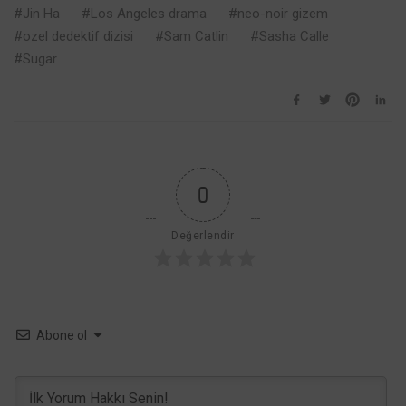
Sovyet Uzay
Jin Ha
Los Angeles drama
neo-noir gizem
Gerilimi 29
ozel dedektif dizisi
Sam Catlin
Sasha Calle
Mayıs’ta
Sugar
Geliyor
0
Değerlendir
Abone ol