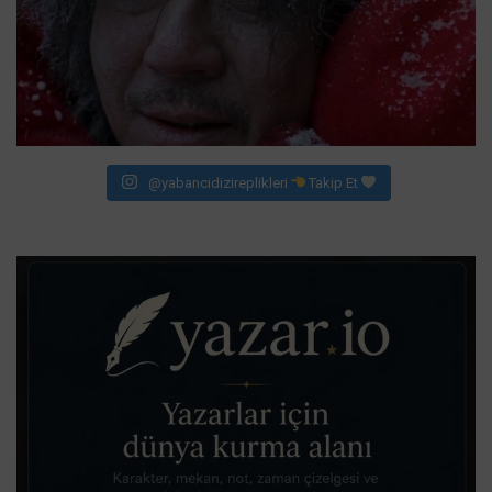
@yabancidizireplikleri
Takip Et