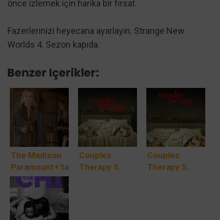
önce izlemek için harika bir fırsat.
Fazerlerinizi heyecana ayarlayın. Strange New
Worlds 4. Sezon kapıda.
Benzer Içerikler:
The Madison
Couples
Couples
Paramount+’ta:
Therapy 5.
Therapy 5.
Michelle
Sezon: Emmy
Sezon
Pfeiffer ve
Ödüllü
Paramount+’ta
Kurt Russell
Belgesel Dizi
Geri Döndü: Dr.
Taylor
15 Mayıs’ta
Orna Guralnik