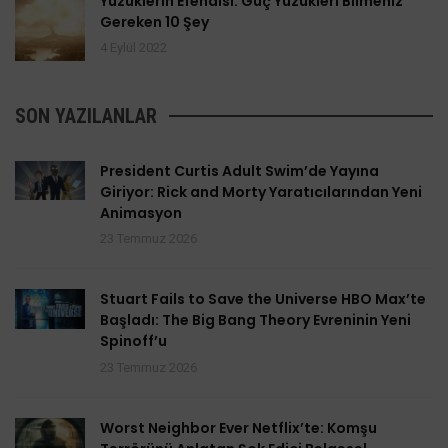
Yüzüklerin Efendisi: Güç Yüzükleri Bilmeniz
Gereken 10 Şey
4 Eylül 2022
SON YAZILANLAR
President Curtis Adult Swim’de Yayına
Giriyor: Rick and Morty Yaratıcılarından Yeni
Animasyon
23 Temmuz 2026
Stuart Fails to Save the Universe HBO Max’te
Başladı: The Big Bang Theory Evreninin Yeni
Spinoff’u
23 Temmuz 2026
Worst Neighbor Ever Netflix’te: Komşu