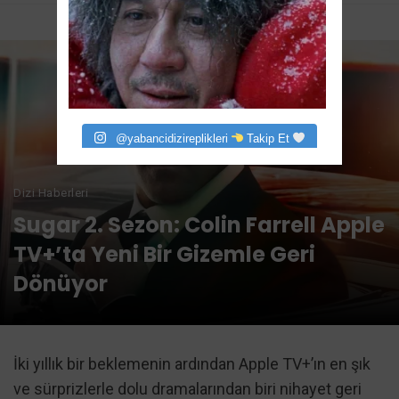
@yabancidizireplikleri
Takip Et
Dizi Haberleri
Sugar 2. Sezon: Colin Farrell Apple
TV+’ta Yeni Bir Gizemle Geri
Dönüyor
İki yıllık bir beklemenin ardından Apple TV+’ın en şık
ve sürprizlerle dolu dramalarından biri nihayet geri