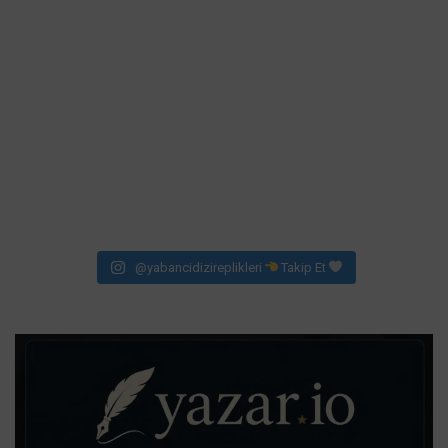
@yabancidizireplikleri
Takip Et