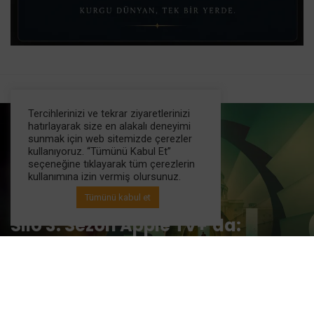
Tercihlerinizi ve tekrar ziyaretlerinizi
hatırlayarak size en alakalı deneyimi
sunmak için web sitemizde çerezler
kullanıyoruz. “Tümünü Kabul Et”
seçeneğine tıklayarak tüm çerezlerin
kullanımına izin vermiş olursunuz.
Tümünü kabul et
Dizi Haberleri
Silo 3. Sezon Apple TV+’da:
Bölünmüş Zaman Çizelgesi, Yeni
Kadro ve Bilmeniz Gereken Her
Şey