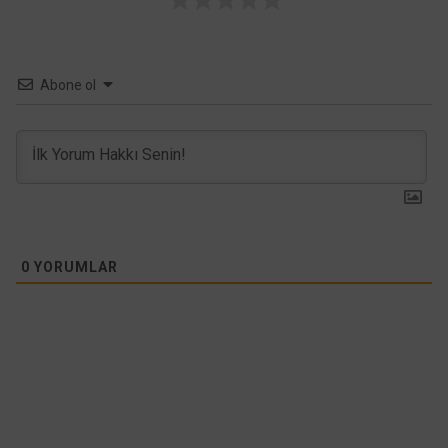
Abone ol
0
YORUMLAR