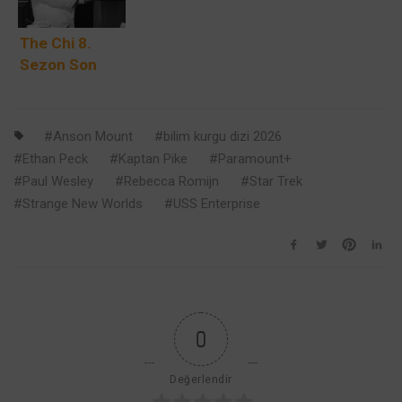
Sheridan’ın
Paramount+’ta
Dört Yeni Çiftin
Yeni Montana
Geri Dönüyor
Kapısını
The Chi 8.
Dramasında
Aralıyor
Sezon Son
Buluşuyor
Sezonu: South
Side’ın En
Soğuk Kışı
Anson Mount
bilim kurgu dizi 2026
Paramount+’ta
Ethan Peck
Kaptan Pike
Paramount+
Başladı
Paul Wesley
Rebecca Romijn
Star Trek
Strange New Worlds
USS Enterprise
0
Değerlendir