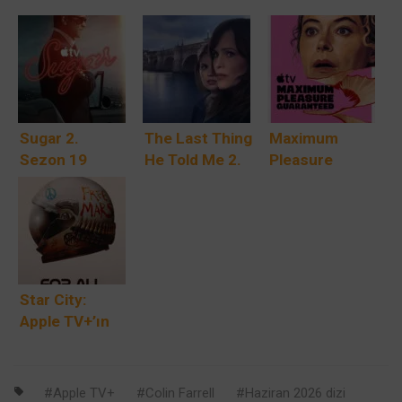
Sugar 2.
The Last Thing
Maximum
Sezon 19
He Told Me 2.
Pleasure
Haziran’da
Sezon: Owen
Guaranteed:
Apple TV+’ta:
Geri Döndü
Tatiana
Colin Farrell’ın
Maslany Şantaj
Dedektifi Yeni
ve Cinayetin
Bir Gizlemle
İçine
Geri Dönüyor
Sürüklendiği
Star City:
Apple TV+’ın
Apple TV+’ın
Karanlık
For All
Komedi
Mankind
Thrilleri
Spinoff’u
Apple TV+
Colin Farrell
Haziran 2026 dizi