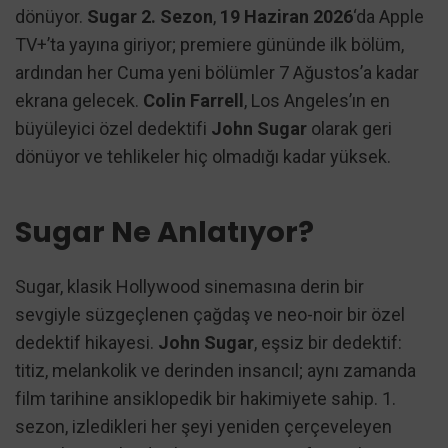
dönüyor.
Sugar 2. Sezon
,
19 Haziran 2026
‘da Apple
TV+’ta yayına giriyor; premiere gününde ilk bölüm,
ardından her Cuma yeni bölümler 7 Ağustos’a kadar
ekrana gelecek.
Colin Farrell
, Los Angeles’ın en
büyüleyici özel dedektifi
John Sugar
olarak geri
dönüyor ve tehlikeler hiç olmadığı kadar yüksek.
Sugar Ne Anlatıyor?
Sugar, klasik Hollywood sinemasına derin bir
sevgiyle süzgeçlenen çağdaş ve neo-noir bir özel
dedektif hikayesi.
John Sugar
, eşsiz bir dedektif:
titiz, melankolik ve derinden insancıl; aynı zamanda
film tarihine ansiklopedik bir hakimiyete sahip. 1.
sezon, izledikleri her şeyi yeniden çerçeveleyen