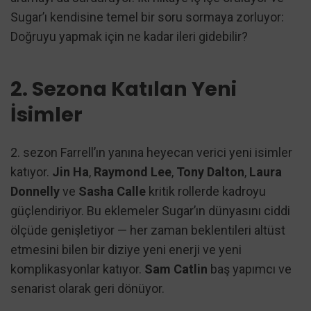
Sugar’ı kendisine temel bir soru sormaya zorluyor:
Doğruyu yapmak için ne kadar ileri gidebilir?
2. Sezona Katılan Yeni
İsimler
2. sezon Farrell’ın yanına heyecan verici yeni isimler
katıyor.
Jin Ha
,
Raymond Lee
,
Tony Dalton
,
Laura
Donnelly
ve
Sasha Calle
kritik rollerde kadroyu
güçlendiriyor. Bu eklemeler Sugar’ın dünyasını ciddi
ölçüde genişletiyor — her zaman beklentileri altüst
etmesini bilen bir diziye yeni enerji ve yeni
komplikasyonlar katıyor.
Sam Catlin
baş yapımcı ve
senarist olarak geri dönüyor.