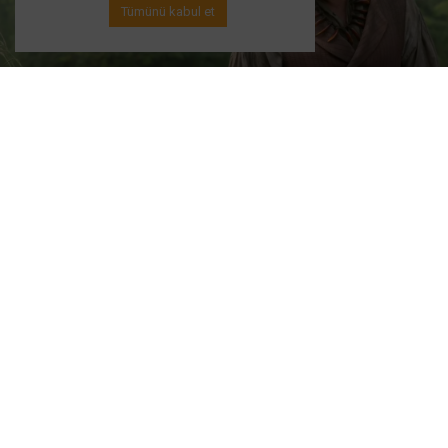
Tümünü kabul et
Dizi Haberleri
Jason Momoa Apple TV’nin Yeni
Biker Dizisi Nomad’da Başrolde
Apple TV, Yeni Zelanda’nın acımasız outlaw biker
dünyasında geçen yeni dizisi
Nomad
için hazırlıklara
başladı. Yapımın başrolünde
Jason Momoa
yer
alacak ve oyuncu, geçmişiyle geleceği arasında
sıkışmış bir savaşçıyı canlandıracak.
Dizi, hem aksiyon hem karakter draması açısından
güçlü bir hikaye vadederken, Momoa’nın karizmatik