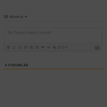
Abone ol
{}
[+]
0
YORUMLAR