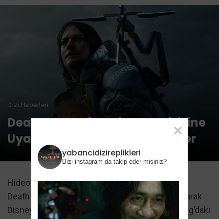
Dizi Haberleri
Death Stranding Disney+ Dizisine
Uyarlanıyor: İşte Tüm Bilinenler
yabancidizireplikleri
Bizi instagram da takip eder misiniz?
Hideo Kojima’nın oyun dünyasını sarsan yapımı
Death Stranding, bu kez bir animasyon dizisi olarak
Disney+ ekranlarına geliyor. Disney’in Hong Kong’daki