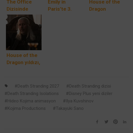
The Office
Emily in
House of the
Dizisinde
Paris’te 3.
Dragon
Muhtemelen
Sezon Çıkış
Soyağacı
Hiç Fark
Tarihi
Etmediğiniz 13
Detay
House of the
Dragon yıldızı,
şovun en kanlı
sahnesinin
kayda
Death Stranding 2027
Death Stranding dizisi
alınmasının
Death Stranding Isolations
Disney Plus yeni diziler
zor olduğunu
Hideo Kojima animasyon
Ilya Kuvshinov
söyledi
Kojima Productions
Takayuki Sano