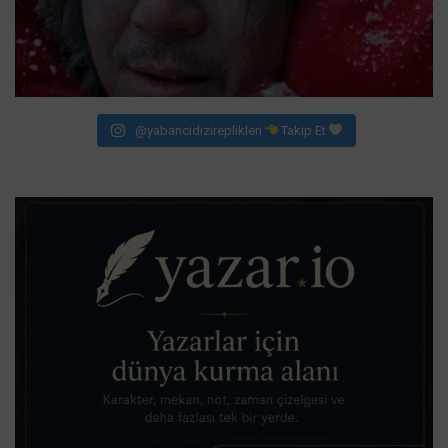
@yabancidizireplikleri
Takip Et