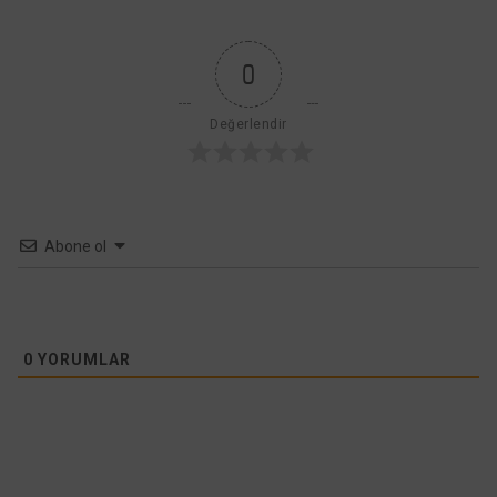
0
Değerlendir
Abone ol
0
YORUMLAR