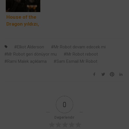
House of the
Dragon yıldızı,
şovun en kanlı
sahnesinin
kayda
Elliot Alderson
Mr Robot devam edecek mi
alınmasının
Mr Robot geri dönüyor mu
Mr Robot reboot
zor olduğunu
Rami Malek açıklama
Sam Esmail Mr Robot
söyledi
0
Değerlendir