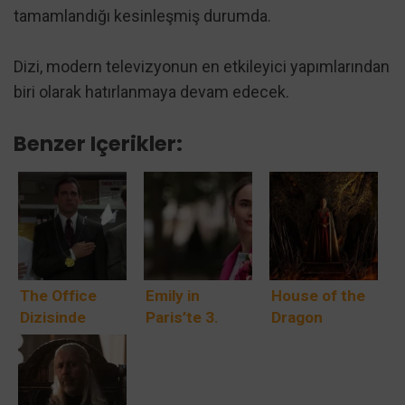
tamamlandığı kesinleşmiş durumda.
Dizi, modern televizyonun en etkileyici yapımlarından
biri olarak hatırlanmaya devam edecek.
Benzer Içerikler:
The Office
Emily in
House of the
Dizisinde
Paris’te 3.
Dragon
Muhtemelen
Sezon Çıkış
Soyağacı
Hiç Fark
Tarihi
Etmediğiniz 13
Detay