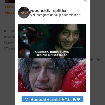
fazlası
Ulaşıyor
How to Get to
yabancidizireplikleri
Heaven from
Bizi instagram da takip eder misiniz?
Belfast: Derry
Girls’in
Yaratıcısından
Barry Keoghan
Cillian Murphy
netflix
Karanlık
Netflix Filmi
Peaky Blinders
Rebecca Ferguson
Komedi Gizemi
Steven Knight
Suç Filmi
The Immortal Man
Netflix’te
Tommy Shelby
0
Değerlendir
@yabancidizireplikleri
Takip Et