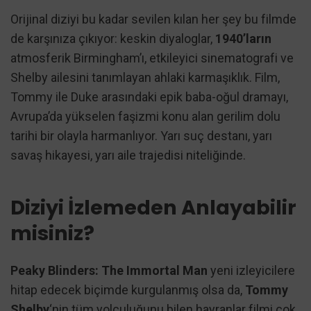
Orijinal diziyi bu kadar sevilen kılan her şey bu filmde
de karşınıza çıkıyor: keskin diyaloglar,
1940’ların
atmosferik Birmingham’ı, etkileyici sinematografi ve
Shelby ailesini tanımlayan ahlaki karmaşıklık. Film,
Tommy ile Duke arasındaki epik baba-oğul dramayı,
Avrupa’da yükselen faşizmi konu alan gerilim dolu
tarihi bir olayla harmanlıyor. Yarı suç destanı, yarı
savaş hikayesi, yarı aile trajedisi niteliğinde.
Diziyi İzlemeden Anlayabilir
misiniz?
Peaky Blinders: The Immortal Man
yeni izleyicilere
hitap edecek biçimde kurgulanmış olsa da,
Tommy
Shelby
‘nin tüm yolculuğunu bilen hayranlar filmi çok