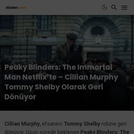
Dizi Haberleri
Peaky Blinders: The Immortal
Man Netflix’te – Cillian Murphy
Tommy Shelby Olarak Geri
Dönüyor
Cillian Murphy
, efsanevi
Tommy Shelby
rolüne geri
dönüyor. Uzun süredir beklenen
Peaky Blinders: The