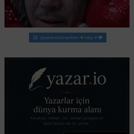
@yabancidizireplikleri
Takip Et