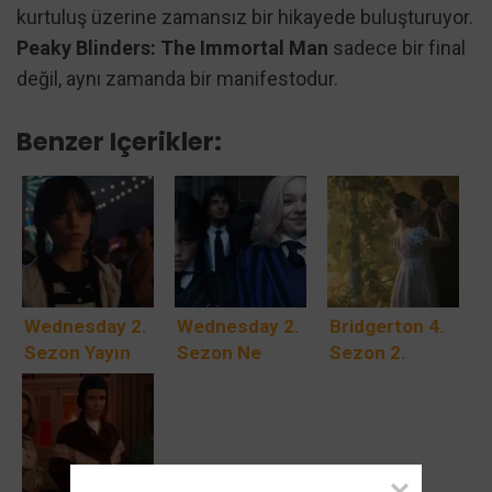
kurtuluş üzerine zamansız bir hikayede buluşturuyor.
Peaky Blinders: The Immortal Man
sadece bir final
değil, aynı zamanda bir manifestodur.
Benzer Içerikler:
Wednesday 2.
Wednesday 2.
Bridgerton 4.
Sezon Yayın
Sezon Ne
Sezon 2.
Tarihi
Zaman
Kısım:
Spekülasyonu,
Yayınlanacak?
Benedict’in
Oyuncular,
Aşk Hikayesi
Olay Örgüsü
Nefes Kesen
Ve Daha
Finaline