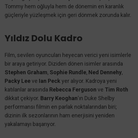
Tommy hem oğluyla hem de dönemin en karanlık
güçleriyle yüzleşmek için geri dönmek zorunda kalır.
Yıldız Dolu Kadro
Film, sevilen oyuncuları heyecan verici yeni isimlerle
bir araya getiriyor. Diziden dönen isimler arasında
Stephen Graham
,
Sophie Rundle
,
Ned Dennehy
,
Packy Lee
ve
Ian Peck
yer alıyor. Kadroya yeni
katılanlar arasında
Rebecca Ferguson
ve
Tim Roth
dikkat çekiyor.
Barry Keoghan
‘ın Duke Shelby
performansı filmin en parlak noktalarından biri;
dizinin ilk sezonlarının ham enerjisini yeniden
yakalamayı başarıyor.