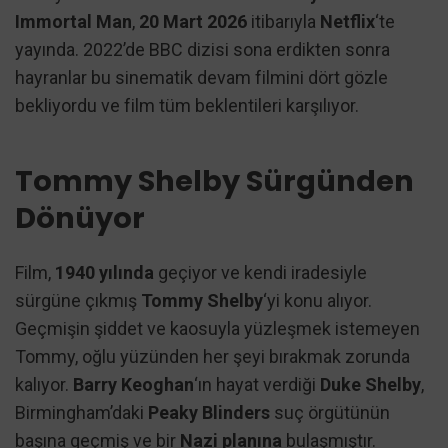
Immortal Man
,
20 Mart 2026
itibarıyla
Netflix
‘te
yayında. 2022’de BBC dizisi sona erdikten sonra
hayranlar bu sinematik devam filmini dört gözle
bekliyordu ve film tüm beklentileri karşılıyor.
Tommy Shelby Sürgünden
Dönüyor
Film,
1940 yılında
geçiyor ve kendi iradesiyle
sürgüne çıkmış
Tommy Shelby
‘yi konu alıyor.
Geçmişin şiddet ve kaosuyla yüzleşmek istemeyen
Tommy, oğlu yüzünden her şeyi bırakmak zorunda
kalıyor.
Barry Keoghan
‘ın hayat verdiği
Duke Shelby
,
Birmingham’daki
Peaky Blinders
suç örgütünün
başına geçmiş ve bir
Nazi planına
bulaşmıştır.