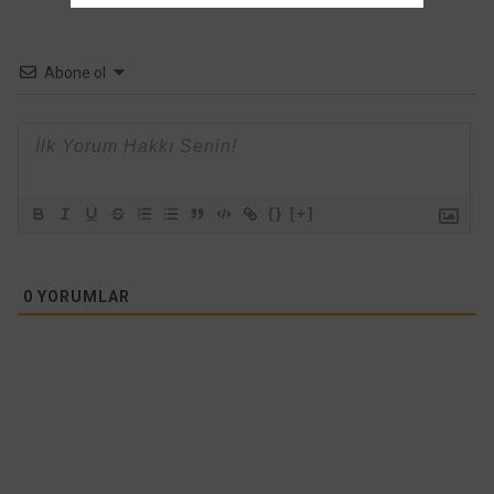
Abone ol
{}
[+]
0
YORUMLAR