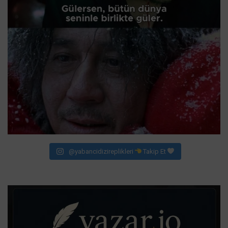
@yabancidizireplikleri
Takip Et