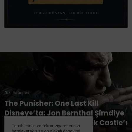
Dizi Haberleri
The Punisher: One Last Kill
Disney+’ta: Jon Bernthal Şimdiye
Kadarki En Karanlık Frank Castle’ı
Tercihlerinizi ve tekrar ziyaretlerinizi
hatırlayarak size en alakalı deneyimi