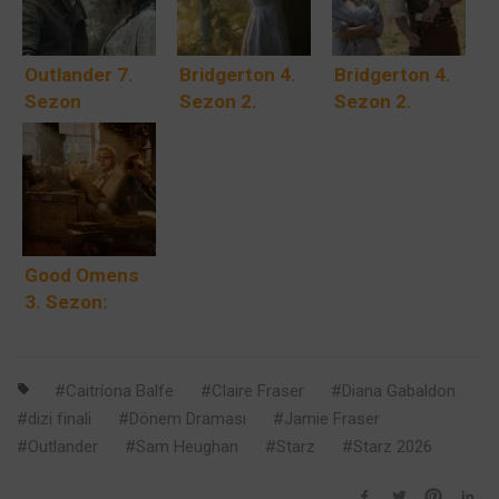
Outlander 7.
Bridgerton 4.
Bridgerton 4.
Sezon
Sezon 2.
Sezon 2.
Nereden
Kısım:
Kısım:
İzlenir?
Benedict’in
Benedict Her
Aşk Hikayesi
Şeyi Riske
Nefes Kesen
Atıyor,
Finaline
Sindirella
Ulaşıyor
Masalı Sınıf
Good Omens
Engeline
3. Sezon:
Çarpıyor
Aziraphale ile
Crowley’nin
Hikayesini
Caitríona Balfe
Claire Fraser
Diana Gabaldon
Kapatan 90
dizi finali
Dönem Draması
Jamie Fraser
Dakikalık Veda
Outlander
Sam Heughan
Starz
Starz 2026