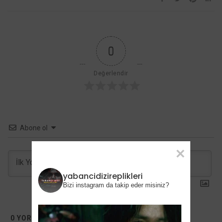
0
Değerlendir
Abone ol
yabancidizireplikleri
Bizi instagram da takip eder misiniz?
0
YORUMLAR