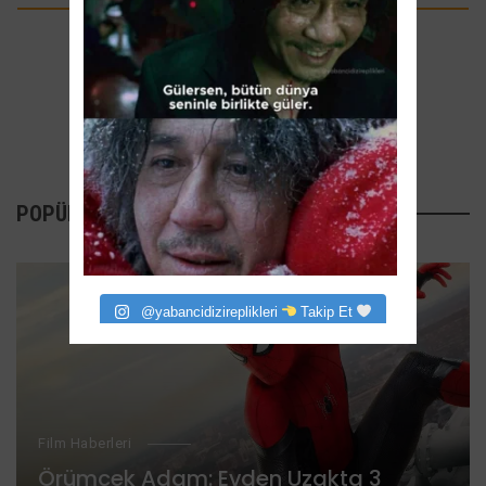
POPÜLER YAZILAR
@yabancidizireplikleri
Takip Et
Film Haberleri
Örümcek Adam: Evden Uzakta 3