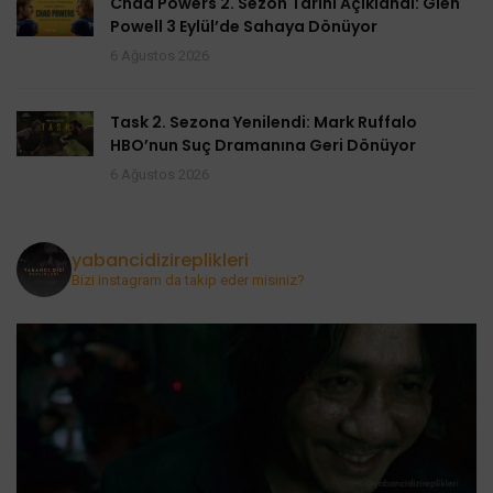
Chad Powers 2. Sezon Tarihi Açıklandı: Glen
Powell 3 Eylül’de Sahaya Dönüyor
6 Ağustos 2026
Task 2. Sezona Yenilendi: Mark Ruffalo
HBO’nun Suç Dramanına Geri Dönüyor
6 Ağustos 2026
yabancidizireplikleri
Bizi instagram da takip eder misiniz?