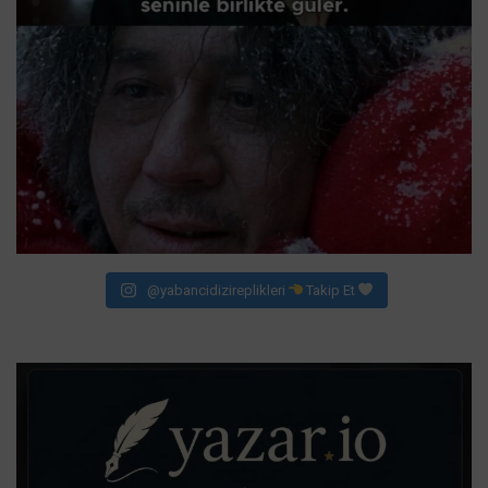
@yabancidizireplikleri
Takip Et