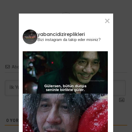
0
yabancidizireplikleri
Değerlendir
Bizi instagram da takip eder misiniz?
Abone ol
0
YORUMLAR