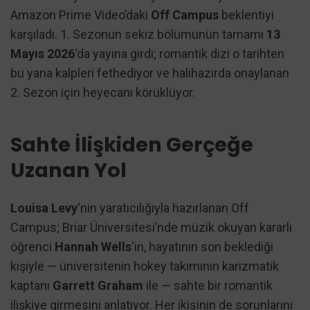
Amazon Prime Video’daki
Off Campus
beklentiyi
karşıladı. 1. Sezonun sekiz bölümünün tamamı
13
Mayıs 2026
‘da yayına girdi; romantik dizi o tarihten
bu yana kalpleri fethediyor ve halihazırda onaylanan
2. Sezon için heyecanı körüklüyor.
Sahte İlişkiden Gerçeğe
Uzanan Yol
Louisa Levy
‘nin yaratıcılığıyla hazırlanan Off
Campus; Briar Üniversitesi’nde müzik okuyan kararlı
öğrenci
Hannah Wells
‘in, hayatının son beklediği
kişiyle — üniversitenin hokey takımının karizmatik
kaptanı
Garrett Graham
ile — sahte bir romantik
ilişkiye girmesini anlatıyor. Her ikisinin de sorunlarını