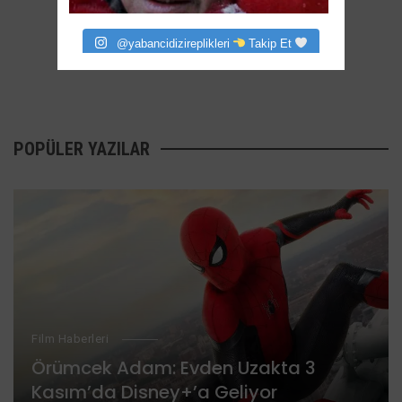
@yabancidizireplikleri
Takip Et
POPÜLER YAZILAR
Film Haberleri
Örümcek Adam: Evden Uzakta 3
Kasım’da Disney+’a Geliyor