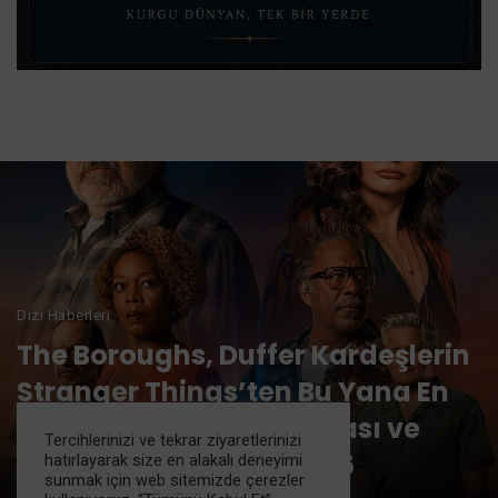
Dizi Haberleri
The Boroughs, Duffer Kardeşlerin
Stranger Things’ten Bu Yana En
İyi İşi: Netflix’in 1 Numarası ve
Tercihlerinizi ve tekrar ziyaretlerinizi
Rotten Tomatoes’ta %96
hatırlayarak size en alakalı deneyimi
sunmak için web sitemizde çerezler