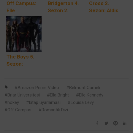
Off Campus:
Bridgerton 4.
Cross 2.
Elle
Sezon 2.
Sezon: Aldis
Kennedy’nin
Kısım:
Hodge
Milyonlarca
Benedict’in
Yolsuzlara
Okuyucuya
Aşk Hikayesi
Adalet Dağıtan
Ulaşan
Nefes Kesen
Bir Tetikçiyi
Romanından
Finaline
Kovalıyor
Uyarlanan
Ulaşıyor
The Boys 5.
Prime Video
Sezon:
Dizisi 13
Amazon Prime
Mayıs’ta
Video’nun
Patlayıcı Final
Amazon Prime Video
Belmont Cameli
Sezonu 8
Briar Üniversitesi
Ella Bright
Elle Kennedy
Nisan’da
hokey
kitap uyarlaması
Louisa Levy
Başlıyor
Off Campus
Romantik Dizi