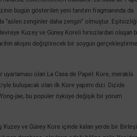
izinin bugün gösterilen yeni tanıtım fragmanında da
nda “aslen zenginler daha zengin” olmuştur. Eşitsizliğ
devreye Kuzey ve Güney Koreli hırsızlardan oluşan b
tarihin akışını değiştirecek bir soygun gerçekleştirm
ir uyarlaması olan La Casa de Papel: Kore, merakla
ciyle buluşacak olan ilk Kore yapımı dizi. Dizide
ong-jae, bu popüler öyküye değişik bir yorum
Kuzey ve Güney Kore içinde kalan yerde bir Birleş