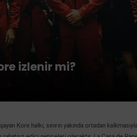
re izlenir mi?
şayan Kore halkı, sınırın yakında ortadan kalkmasıyl
rahatsız edici neticeleri olacaktır. La Casa de Pape