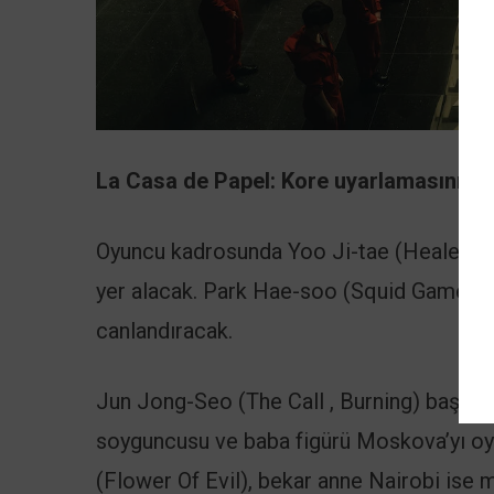
La Casa de Papel: Kore uyarlamasının 
Oyuncu kadrosunda Yoo Ji-tae (Healer , 
yer alacak. Park Hae-soo (Squid Game) Pro
canlandıracak.
Jun Jong-Seo (The Call , Burning) baş b
soyguncusu ve baba figürü Moskova’yı oy
(Flower Of Evil), bekar anne Nairobi ise