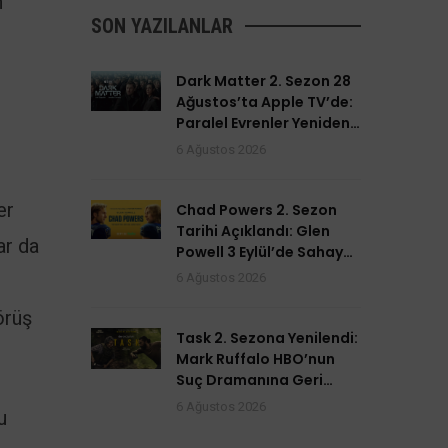
n
SON YAZILANLAR
Dark Matter 2. Sezon 28
Ağustos’ta Apple TV’de:
Paralel Evrenler Yeniden
Açılıyor
6 Ağustos 2026
er
Chad Powers 2. Sezon
Tarihi Açıklandı: Glen
ar da
Powell 3 Eylül’de Sahaya
Dönüyor
6 Ağustos 2026
örüş
Task 2. Sezona Yenilendi:
Mark Ruffalo HBO’nun
Suç Dramanına Geri
Dönüyor
6 Ağustos 2026
u