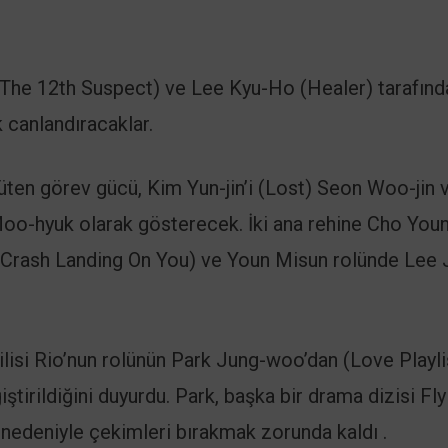
 (The 12th Suspect) ve Lee Kyu-Ho (Healer) tarafınd
k canlandıracaklar.
ürüten görev gücü, Kim Yun-jin’i (Lost) Seon Woo-jin 
o-hyuk olarak gösterecek. İki ana rehine Cho You
 Crash Landing On You) ve Youn Misun rolünde Lee
lisi Rio’nun rolünün Park Jung-woo’dan (Love Playli
irildiğini duyurdu. Park, başka bir drama dizisi Fly
nedeniyle çekimleri bırakmak zorunda kaldı .