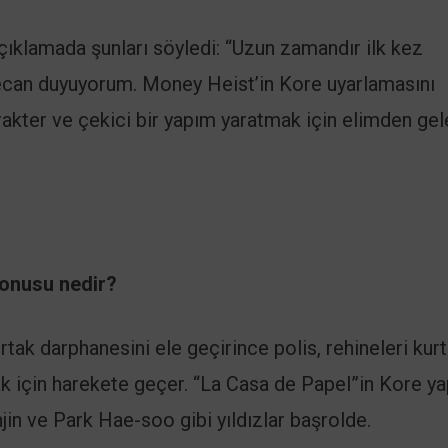
açıklamada şunları söyledi: “Uzun zamandır ilk kez
eyecan duyuyorum. Money Heist’in Kore uyarlamasını
karakter ve çekici bir yapım yaratmak için elimden gel
konusu nedir?
rtak darphanesini ele geçirince polis, rehineleri kurt
mak için harekete geçer. “La Casa de Papel”in Kore y
in ve Park Hae-soo gibi yıldızlar başrolde.