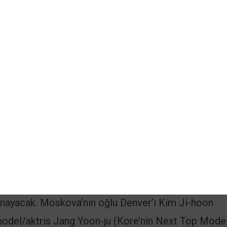
kadrosunda kimler var ?
Mad Dog) soygunun arkasındaki beyni Profesör olar
fesörün sağ kolu ve suçluları infaz eden Berlin’i
elası Tokyo rolünü üstlenecek, Lee Won-Jong ise ba
nayacak. Moskova’nın oğlu Denver’ı Kim Ji-hoon
 model/aktris Jang Yoon-ju (Kore’nin Next Top Model