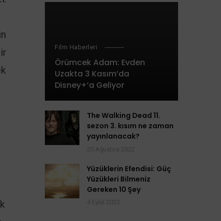
in
Film Haberleri
ir
Örümcek Adam: Evden
ek
Uzakta 3 Kasım’da
Disney+’a Geliyor
The Walking Dead 11.
sezon 3. kısım ne zaman
yayınlanacak?
20 Ağustos 2022
Yüzüklerin Efendisi: Güç
Yüzükleri Bilmeniz
Gereken 10 Şey
ik
4 Eylül 2022