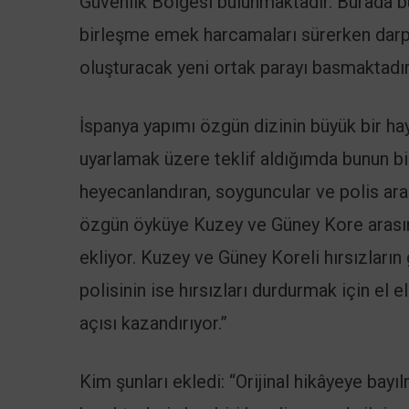
Güvenlik Bölgesi bulunmaktadır. Burada bu
birleşme emek harcamaları sürerken darpha
oluşturacak yeni ortak parayı basmaktadır
İspanya yapımı özgün dizinin büyük bir hayra
uyarlamak üzere teklif aldığımda bunun bi
heyecanlandıran, soyguncular ve polis ara
özgün öyküye Kuzey ve Güney Kore arasınd
ekliyor. Kuzey ve Güney Koreli hırsızların
polisinin ise hırsızları durdurmak için el
açısı kazandırıyor.”
Kim şunları ekledi: “Orijinal hikâyeye bay