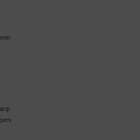
enin
arıp
apımı