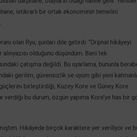
lunan darphane, olayların odağı hâline gelir. Yenide
ne, istikrarlı bir ortak ekonominin temelini
.
nı olan Ryu, şunları dile getirdi: “Orijinal hikâyeyi
r alınyazısı olduğunu düşündüm. Beni tek
sındaki çatışma değildi. Bu uyarlama, bununla berab
aki gerilim, güvensizlik ve uyum gibi yeni katmanl
 güçlerini birleştirdiği, Kuzey Kore ve Güney Kore
 ele verdiği bu durum, özgün yapıma Kore’ye has bir g
ılmıştım. Hikâyede birçok karaktere yer veriliyor ve b