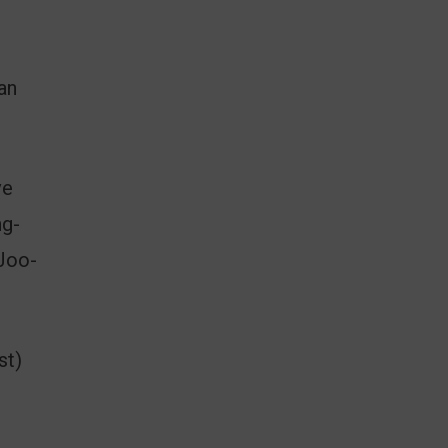
an
ve
ng-
 Joo-
st)