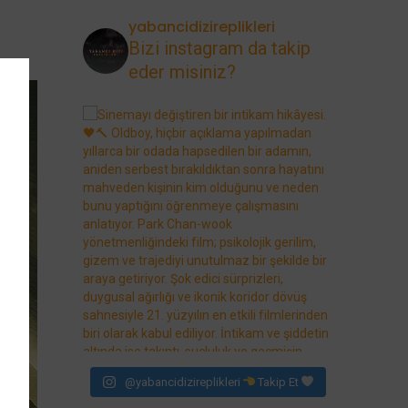
yabancidizireplikleri
Bizi instagram da takip
eder misiniz?
@yabancidizireplikleri
Takip Et