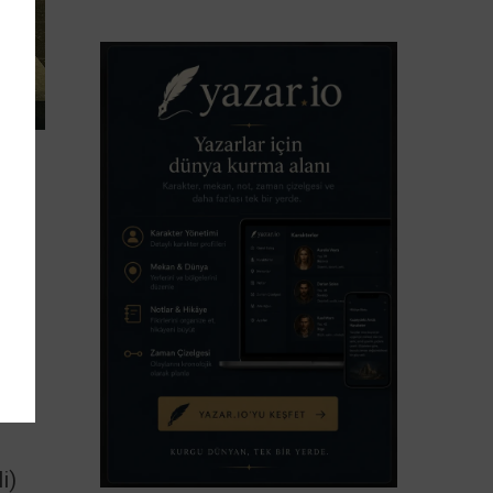
ak
nka
i)