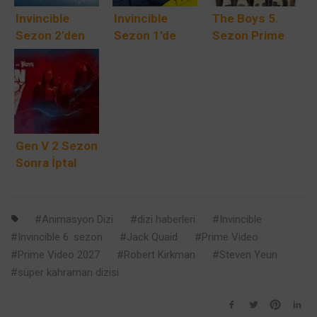
Invincible
Invincible
The Boys 5.
Sezon 2’den
Sezon 1’de
Sezon Prime
Önce Atom
Donald
Video’da: Final
Eve’i İzlemeniz
Ferguson
Sezon 8
Gerekiyor mu?
Nasıl Hayatta
Nisan’da
Kaldı?
Başlıyor ve Her
Şey Bitmek
Üzere
Gen V 2 Sezon
Sonra İptal
Edildi: Amazon
Prime’ın The
Boys Yan Dizisi
Animasyon Dizi
dizi haberleri
Invincible
Sona Erdi
Invincible 6. sezon
Jack Quaid
Prime Video
Prime Video 2027
Robert Kirkman
Steven Yeun
süper kahraman dizisi