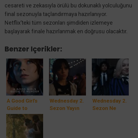
cesareti ve zekasıyla örülü bu dokunaklı yolculuğunu
final sezonuyla taçlandırmaya hazırlanıyor.
Netflix’teki tüm sezonları şimdiden izlemeye
başlayarak finale hazırlanmak en doğrusu olacaktır.
Benzer Içerikler:
A Good Girl’s
Wednesday 2.
Wednesday 2.
Guide to
Sezon Yayın
Sezon Ne
Murder 2.
Tarihi
Zaman
Sezon Bu
Spekülasyonu,
Yayınlanacak?
Çarşamba
Oyuncular,
Netflix’te: Pip
Olay Örgüsü