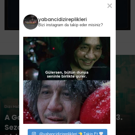
yabancidizireplikleri
Bizi instagram da takip eder misiniz?
Dizi Haberleri
A Good Girl’s Guide to Murder 3.
Sezon: Netflix Bu İngiliz Gizem
@yabancidizireplikleri
Takip Et