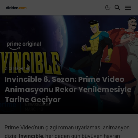
Dizi Haberleri
Invincible 6. Sezon: Prime Video
Animasyonu Rekor Yenilemesiyle
Tarihe Geçiyor
Prime Video’nun çizgi roman uyarlaması animasyon
dizisi
Invincible
, her geçen gün büyüyen hayran