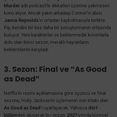
Murder
adlı podcast’le dikkatleri üzerine çekmesini
konu alıyor. Ancak yakın arkadaşı Connor’ın abisi
Jamie Reynolds
‘ın ortadan kaybolmasıyla birlikte
Pip, kendini bir kez daha bir soruşturmanın ortasında
buluyor. Yeni karakterler ve beklenmedik kıvrımlarla
dolu olan ikinci sezon, meraklı hayranların
beklentilerini karşıladı.
3. Sezon: Final ve “As Good
as Dead”
Netflix’in resmi açıklamasına göre üçüncü ve final
sezonu, Holly Jackson’ın üçlemenin son kitabı olan
As Good as Dead
‘i uyarlayacak. Yalnızca
dört
bölüm
den oluşacak bu sezon,
2027
yılında küresel