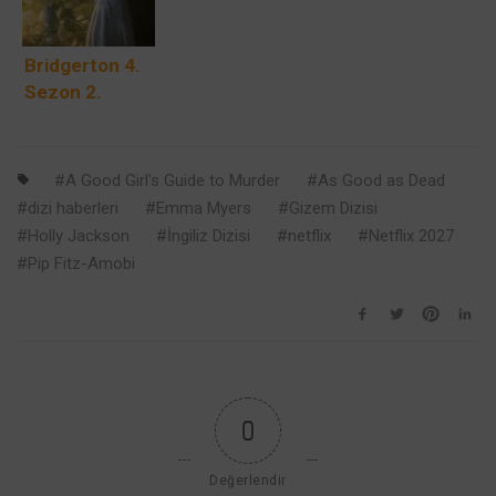
Geri Dönüyor
Ve Daha
ve Gizem Daha
fazlası
Bridgerton 4.
Karanlık
Sezon 2.
Kısım:
Benedict’in
Aşk Hikayesi
A Good Girl's Guide to Murder
As Good as Dead
Nefes Kesen
dizi haberleri
Emma Myers
Gizem Dizisi
Finaline
Holly Jackson
İngiliz Dizisi
netflix
Netflix 2027
Ulaşıyor
Pip Fitz-Amobi
0
Değerlendir