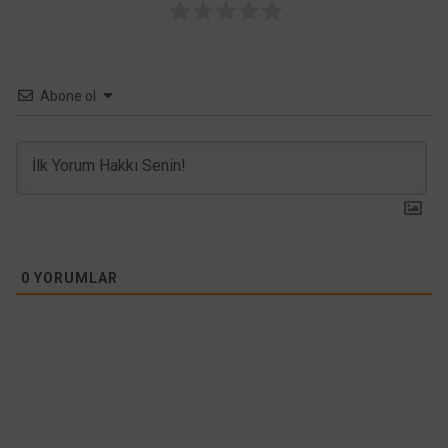
Abone ol
0
YORUMLAR