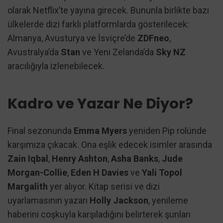
olarak Netflix’te yayına girecek. Bununla birlikte bazı
ülkelerde dizi farklı platformlarda gösterilecek:
Almanya, Avusturya ve İsviçre’de
ZDFneo
,
Avustralya’da
Stan
ve Yeni Zelanda’da
Sky NZ
aracılığıyla izlenebilecek.
Kadro ve Yazar Ne Diyor?
Final sezonunda
Emma Myers
yeniden Pip rolünde
karşımıza çıkacak. Ona eşlik edecek isimler arasında
Zain Iqbal
,
Henry Ashton
,
Asha Banks
,
Jude
Morgan-Collie
,
Eden H Davies
ve
Yali Topol
Margalith
yer alıyor. Kitap serisi ve dizi
uyarlamasının yazarı
Holly Jackson
, yenileme
haberini coşkuyla karşıladığını belirterek şunları