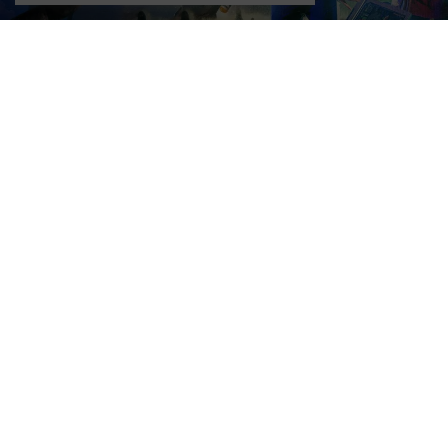
Dizi Haberleri
Star Trek: Strange New Worlds 4.
Sezon Bu Yaz Paramount+’ta
Paramount+’ın en sevilen amiral gemisi dizilerinden
biri bu yaz geri dönüyor.
Star Trek: Strange New
Worlds 4. Sezon
,
23 Temmuz 2026
‘da
Paramount+’ta yayına giriyor; her Perşembe yeni
bölümler 24 Eylül’e kadar ekrana gelecek. Sezon,
Nisan ayında CCXP Mexico’da oyuncuların heyecanlı
bir kitleye yayın tarihini açıklamasıyla resmen
duyuruldu. Beşinci ve son sezon halihazırda
prodüksiyondayken 4. sezon, dizinin mirasındaki
kritik bir bölüm olmaya hazırlanıyor.