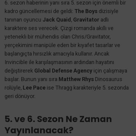
6. sezon haberinin yanı sıra 5. sezon için önemli bir
kadro güncellemesi de geldi:
The Boys
dizisiyle
tanınan oyuncu
Jack Quaid
,
Gravitator
adlı
karaktere ses verecek. Çizgi romanda akıllı ve
yetenekli bir mühendis olan Chris/Gravitator,
yerçekimini manipüle eden bir kıyafet tasarlar ve
başlangıçta hırsızlık amacıyla kullanır. Ancak
Invincible ile karşılaşmasının ardından hayatını
değiştirerek
Global Defense Agency
için çalışmaya
başlar. Bunun yanı sıra
Matthew Rhys
Dinosaurus
rolüyle,
Lee Pace
ise Thragg karakteriyle 5. sezonda
geri dönüyor.
5. ve 6. Sezon Ne Zaman
Yayınlanacak?