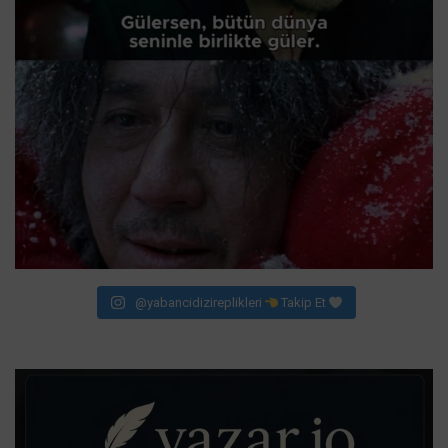
@yabancidizireplikleri
Takip Et