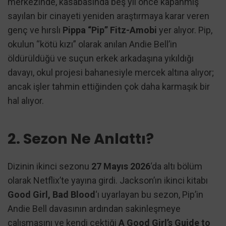
merkezinde, kasabasında beş yıl önce kapanmış
sayılan bir cinayeti yeniden araştırmaya karar veren
genç ve hırslı
Pippa “Pip” Fitz-Amobi
yer alıyor. Pip,
okulun “kötü kızı” olarak anılan Andie Bell’in
öldürüldüğü ve suçun erkek arkadaşına yıkıldığı
davayı, okul projesi bahanesiyle mercek altına alıyor;
ancak işler tahmin ettiğinden çok daha karmaşık bir
hal alıyor.
2. Sezon Ne Anlattı?
Dizinin ikinci sezonu
27 Mayıs 2026
‘da altı bölüm
olarak Netflix’te yayına girdi. Jackson’ın ikinci kitabı
Good Girl, Bad Blood
‘ı uyarlayan bu sezon, Pip’in
Andie Bell davasının ardından sakinleşmeye
çalışmasını ve kendi çektiği
A Good Girl’s Guide to