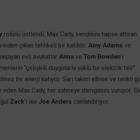
y
rolünü üstlendi. Max Cady, kendisini hapse attıran
nden çıkan tehlikeli bir katildir.
Amy Adams
ve
yaşayan evli avukatlar
Anna
ve
Tom Bowden
‘ı
nlerin “çelişkili duygularla yüklü bir elektrik teli”
lmez bir enerji katıyor. Sarı takım elbise ve renkli 
cih eden Max Cady, her sahneye damgasını vuruyor. G
oğul
Zack
‘ı ise
Joe Anders
canlandırıyor.