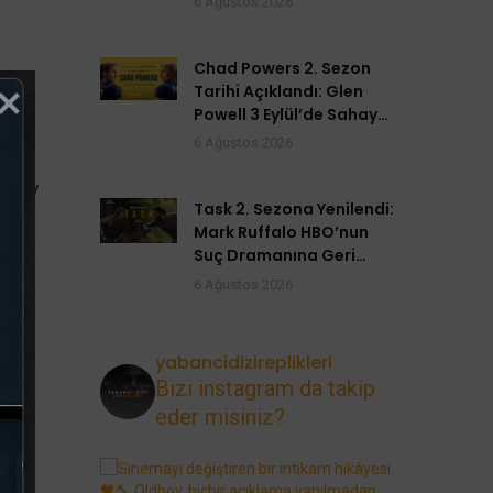
6 Ağustos 2026
Chad Powers 2. Sezon
Tarihi Açıklandı: Glen
Powell 3 Eylül’de Sahaya
Dönüyor
6 Ağustos 2026
um
 Cady
Task 2. Sezona Yenilendi:
tıcı
Mark Ruffalo HBO’nun
Suç Dramanına Geri
r ve
Dönüyor
6 Ağustos 2026
yabancidizireplikleri
Bizi instagram da takip
eder misiniz?