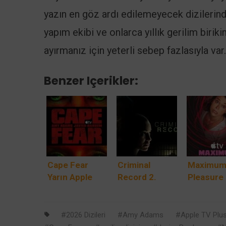
yazın en göz ardı edilemeyecek dizilerin
yapım ekibi ve onlarca yıllık gerilim birik
ayırmanız için yeterli sebep fazlasıyla var.
Benzer Içerikler:
Cape Fear
Criminal
Maximu
Yarın Apple
Record 2.
Pleasure
TV+’ta:
Sezon Apple
Guarante
Scorsese,
TV+’da: Peter
Tatiana
Spielberg,
Capaldi ve
Maslany’
2026 Dizileri
Amy Adams
Apple TV Plu
Javier Bardem
Cush Jumbo
Apple TV+