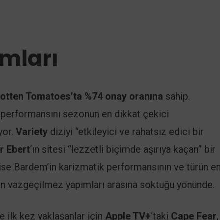
mları
otten Tomatoes’ta %74 onay oranına
sahip.
n performansını sezonun en dikkat çekici
yor.
Variety
diziyi “etkileyici ve rahatsız edici bir
r Ebert
‘ın sitesi “lezzetli biçimde aşırıya kaçan” bir
se Bardem’in karizmatik performansının ve türün en 
ının vazgeçilmez yapımları arasına soktuğu yönünde.
ye ilk kez yaklaşanlar için
Apple TV+
‘taki
Cape Fear