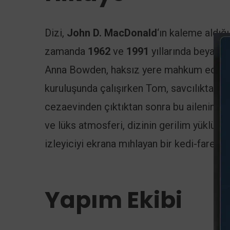
Dizi,
John D. MacDonald
‘ın kaleme aldığ
zamanda
1962
ve
1991
yıllarında beyaz p
Anna Bowden, haksız yere mahkum edilen s
kuruluşunda çalışırken Tom, savcılıktan ay
cezaevinden çıktıktan sonra bu ailenin ha
ve lüks atmosferi, dizinin gerilim yüklü h
izleyiciyi ekrana mıhlayan bir kedi-fare o
Yapım Ekibi