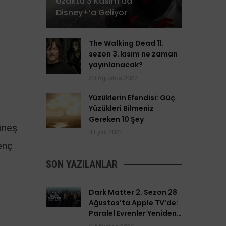
Uzakta 3 Kasım’da
Disney+’a Geliyor
The Walking Dead 11.
sezon 3. kısım ne zaman
yayınlanacak?
20 Ağustos 2022
Yüzüklerin Efendisi: Güç
Yüzükleri Bilmeniz
Gereken 10 Şey
güneş
4 Eylül 2022
enç
SON YAZILANLAR
Dark Matter 2. Sezon 28
Ağustos’ta Apple TV’de:
Paralel Evrenler Yeniden
Açılıyor