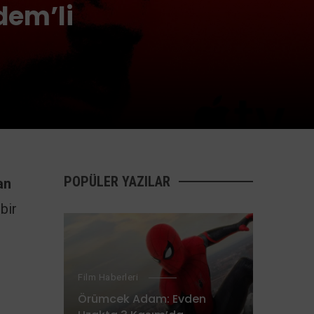
dem’li
POPÜLER YAZILAR
an
bir
Film Haberleri
Örümcek Adam: Evden