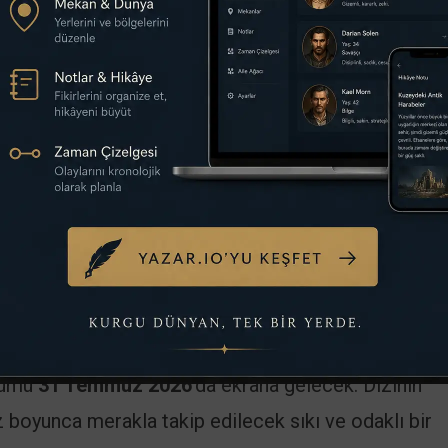
el Zero
gibi karanlık projelerle tanınan yapımcı-sena
, psikolojik gerilimi ve karakter derinliğini bir arada
tı. Pilot bölümün yönetmenliğini ise
The Imitation 
en Tyldum
üstlendi. Sezon boyunca farklı yönetmen
 özgün bir deneyim sunuyor.
kvimi
26
‘da eş zamanlı olarak yayınlandı. Bundan sonra her
ölümü
31 Temmuz 2026
‘da ekrana gelecek. Dizinin
 boyunca merakla takip edilecek sıkı ve odaklı bir