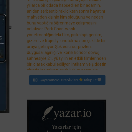
rist
Game
ler
@yabancidizireplikleri
Takip Et