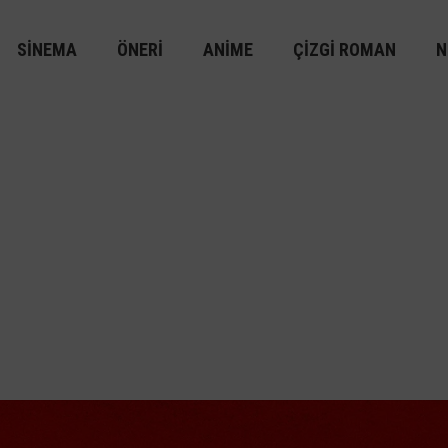
SINEMA
ÖNERI
ANIME
ÇIZGI ROMAN
N