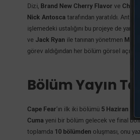
Dizi,
Brand New Cherry Flavor
ve
Chann
Nick Antosca
tarafından yaratıldı. Antosca
işlemedeki ustalığını bu projeye de yansıt
ve
Jack Ryan
ile tanınan yönetmen
Mort
görev aldığından her bölüm görsel açıdan
Bölüm Yayın Ta
Cape Fear
‘ın ilk iki bölümü
5 Haziran 20
Cuma
yeni bir bölüm gelecek ve final b
toplamda
10 bölümden
oluşması, onu yaz