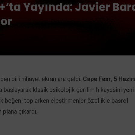
+’ta Yayında: Javier Bar
yor
den biri nihayet ekranlara geldi.
Cape Fear
,
5 Hazir
na başlayarak klasik psikolojik gerilim hikayesini yeni 
ük beğeni toplarken eleştirmenler özellikle başrol
plana çıkardı.