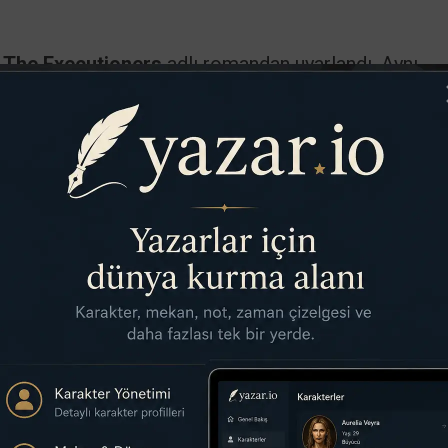
ı
The Executioners
adlı romandan uyarlandı. Aynı
erdeye taşınan film versiyonlarından da ilham alıyor.
uçluların cezasını indirmeye çalışan bir sivil topl
rılıp prestijli bir avukatlık bürosuna geçmiştir. Max
yatına yavaş yavaş sızmaya başlar. Savannah’ın bunal
avasını pekiştiriyor. Her bölümde tehdit giderek büyü
yununa dönüşür.