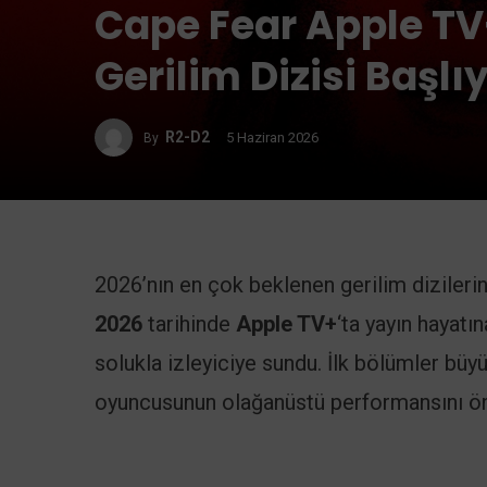
Cape Fear Apple TV
Gerilim Dizisi Başlı
R2-D2
5 Haziran 2026
By
2026’nın en çok beklenen gerilim dizilerin
2026
tarihinde
Apple TV+
‘ta yayın hayatı
solukla izleyiciye sundu. İlk bölümler büy
oyuncusunun olağanüstü performansını ön 